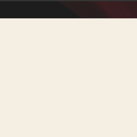
Transport
écologique
Nous encourageons les
participants à utiliser des
moyens de transport à
faibles émissions.
Nous facilitons un
groupe de
covoiturage
pour les
participants au Symposium.