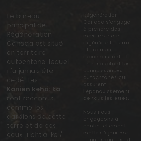
Régénération
Le bureau
Canada s'engage
principal de
à prendre des
Régénération
mesures pour
Canada est situé
régénérer la terre
et l'eau en
en territoire
reconnaissant et
autochtone, lequel
en respectant les
n'a jamais été
connaissances
autochtones qui
cédé. Les
assurent
Kanien’kehá: ka
l'épanouissement
sont reconnus
de tous les êtres.
comme les
Nous nous
gardiens de cette
engageons à
terre et de ces
continuellement
mettre à jour nos
eaux. Tiohtiá: ke /
connaissances, et