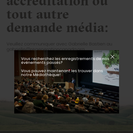
accréditation ou
tout autre
demande média:
Veuillez communiquer avec Gabrielle Bastien au
gabrielle@regenerationcanada.org
Vous recherchez les enregistrements de nos
événements passés?
Vous pouvez maintenant les trouver dans
notre Médiathèque!
– EXPLOREZ LA MÉDIATHÈQUE –