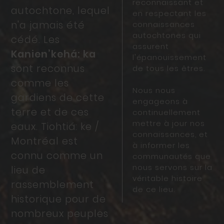
reconnaissant et
autochtone, lequel
en respectant les
n'a jamais été
connaissances
autochtones qui
cédé. Les
assurent
Kanien’kehá: ka
l'épanouissement
sont reconnus
de tous les êtres.
comme les
Nous nous
gardiens de cette
engageons à
terre et de ces
continuellement
mettre à jour nos
eaux. Tiohtiá: ke /
connaissances, et
Montréal est
à informer les
connu comme un
communautés que
nous servons sur la
lieu de
véritable histoire
rassemblement
de ce lieu.
historique pour de
nombreux peuples