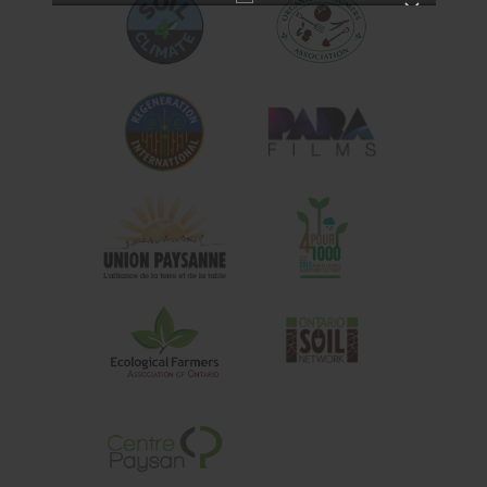
Vous recherchez les enregistrements de nos
événements passés?
Vous pouvez maintenant les trouver dans
notre Médiathèque!
– EXPLOREZ LA MÉDIATHÈQUE –