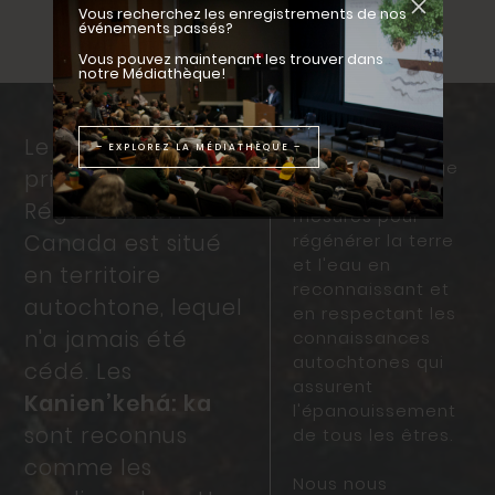
Vous recherchez les enregistrements de nos
événements passés?
Vous pouvez maintenant les trouver dans
notre Médiathèque!
Régénération
Le bureau
– EXPLOREZ LA MÉDIATHÈQUE –
Canada s'engage
principal de
à prendre des
Régénération
mesures pour
Canada est situé
régénérer la terre
et l'eau en
en territoire
reconnaissant et
autochtone, lequel
en respectant les
n'a jamais été
connaissances
autochtones qui
cédé. Les
assurent
Kanien’kehá: ka
l'épanouissement
sont reconnus
de tous les êtres.
comme les
Nous nous