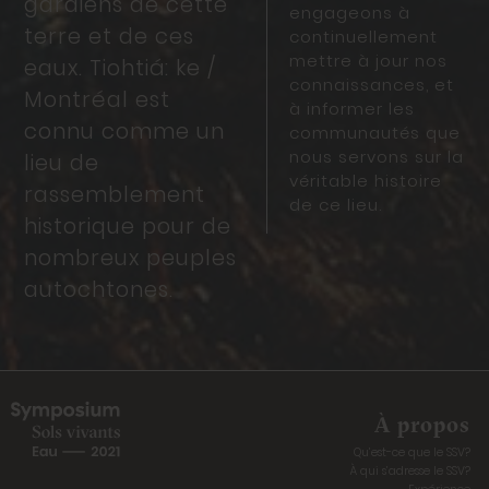
gardiens de cette
engageons à
terre et de ces
continuellement
mettre à jour nos
eaux. Tiohtiá: ke /
connaissances, et
Montréal est
à informer les
connu comme un
communautés que
nous servons sur la
lieu de
véritable histoire
rassemblement
de ce lieu.
historique pour de
nombreux peuples
autochtones.
À propos
Qu’est-ce que le SSV?
À qui s’adresse le SSV?