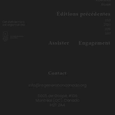
Expérience
Équipe
Éditions précédentes
2021
Cet événement
est organisé par
2020
2019
2017
Assister
Engagement
Contact
info@regenerationcanada.org
5605 de Gaspé, #106
Montréal (QC), Canada
H2T 2A4